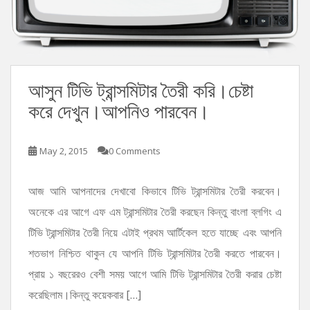
আসুন টিভি ট্রান্সমিটার তৈরী করি।চেষ্টা
করে দেখুন।আপনিও পারবেন।
May 2, 2015
0 Comments
আজ আমি আপনাদের দেখাবো কিভাবে টিভি ট্রান্সমিটার তৈরী করবেন।
অনেকে এর আগে এফ এম ট্রান্সমিটার তৈরী করছেন কিন্তু বাংলা ব্লগিং এ
টিভি ট্রান্সমিটার তৈরী নিয়ে এটাই প্রথম আর্টিকেল হতে যাচ্ছে এবং আপনি
শতভাগ নিশ্চিত থাকুন যে আপনি টিভি ট্রান্সমিটার তৈরী করতে পারবেন।
প্রায় ১ বছরেরও বেশী সময় আগে আমি টিভি ট্রান্সমিটার তৈরী করার চেষ্টা
করেছিলাম।কিন্তু কয়েকবার […]