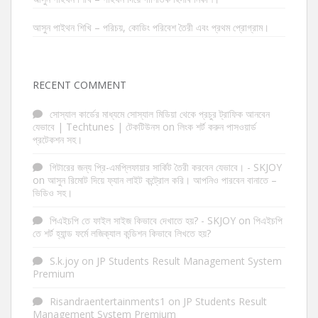
আসুন পাইথন শিখি – পরিচয়, কোডিং পরিবেশ তৈরী এবং প্রথম প্রোগ্রাম।
RECENT COMMENT
সোস্যাল কার্ডের মাধ্যমে সোস্যাল মিডিয়া থেকে প্রচুর ট্রাফিক আনবেন
যেভাবে | Techtunes | টেকটিউনস
on
লিংক শর্ট করুন পাসওয়ার্ড
প্রটেকশন সহ।
গিটারের জন্য প্রি-এমপ্লিফায়ার সার্কিট তৈরী করবেন যেভাবে। - SKJOY
on
আসুন রিমোট দিয়ে ফ্যান লাইট কন্ট্রোল করি। আপনিও পারবেন বানাতে –
ভিডিও সহ।
পিএইচপি তে ফাইল সাইজ কিভাবে দেখাতে হয়? - SKJOY
on
পিএইচপি
তে শর্ট হ্যান্ড ফর্মে লজিক্যাল কন্ডিশন কিভাবে লিখতে হয়?
S.k.joy
on
JP Students Result Management System
Premium
Risandraentertainments1
on
JP Students Result
Management System Premium