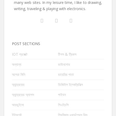
many web sites. In my leisure time, I like to drawing,
writing, traveling & playing with electronics.
POST SECTIONS
IOT প্রজেক্ট
টিপস & ট্রিকস
অন্যান্য
ডাউনলোড
অপেরা মিনি
ডায়েরির পাতা
অ্যান্ড্রয়েড
ডিজিটাল ইলেকট্রনিক্স
অ্যান্ড্রয়েড অ্যাপস
পাইথন
আরডুইনো
পিএইচপি
ইন্টারনেট
প্রিমিয়াম ওয়ার্ডপ্রেস থিম