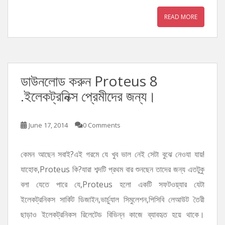
READ MORE
ডাউনলোড করুন Proteus 8
.ইলেকট্রনিক্স প্রেমীদের জন্য।
June 17, 2014
0 Comments
কেমন আছেন সবাই?এই গরমে যে খুব ভাল নেই সেটা বুঝে নেওযা যায়!
যাহোক,Proteus কি?যারা শব্দটি প্রথম বার শুনছেন তাদের জন্য এতটুকু
বলা যেতে পারে যে,Proteus হলো একটি সফটওয়্যার যেটা
ইলেকট্রনিকস সার্কিট ডিজাইন,ভার্চুযাল সিমুলেশন,পিসিবি লেআউট তৈরী
ছাড়াও ইলেকট্রনিকস রিলেটেড বিভিন্ন কাজে ব্যাবহৃত হয়ে থাকে।