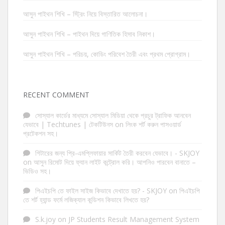
আসুন পাইথন শিখি – স্ট্রিং নিয়ে বিস্তারিত আলোচনা।
আসুন পাইথন শিখি – পাইথন দিয়ে গাণিতিক হিসাব নিকাশ।
আসুন পাইথন শিখি – পরিচয়, কোডিং পরিবেশ তৈরী এবং প্রথম প্রোগ্রাম।
RECENT COMMENT
সোস্যাল কার্ডের মাধ্যমে সোস্যাল মিডিয়া থেকে প্রচুর ট্রাফিক আনবেন
যেভাবে | Techtunes | টেকটিউনস
on
লিংক শর্ট করুন পাসওয়ার্ড
প্রটেকশন সহ।
গিটারের জন্য প্রি-এমপ্লিফায়ার সার্কিট তৈরী করবেন যেভাবে। - SKJOY
on
আসুন রিমোট দিয়ে ফ্যান লাইট কন্ট্রোল করি। আপনিও পারবেন বানাতে –
ভিডিও সহ।
পিএইচপি তে ফাইল সাইজ কিভাবে দেখাতে হয়? - SKJOY
on
পিএইচপি
তে শর্ট হ্যান্ড ফর্মে লজিক্যাল কন্ডিশন কিভাবে লিখতে হয়?
S.k.joy
on
JP Students Result Management System