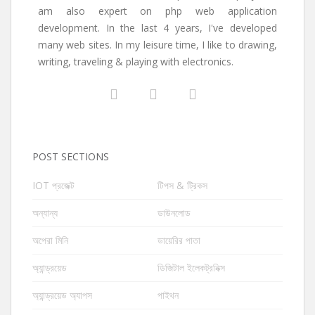
am also expert on php web application
development. In the last 4 years, I've developed
many web sites. In my leisure time, I like to drawing,
writing, traveling & playing with electronics.
POST SECTIONS
IOT প্রজেক্ট
টিপস & ট্রিকস
অন্যান্য
ডাউনলোড
অপেরা মিনি
ডায়েরির পাতা
অ্যান্ড্রয়েড
ডিজিটাল ইলেকট্রনিক্স
অ্যান্ড্রয়েড অ্যাপস
পাইথন