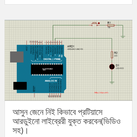
আসুন জেনে নিই কিভাবে প্রটিয়াসে
আরডুইনো লাইব্রেরী যুক্ত করবেন(ভিডিও
সহ)।