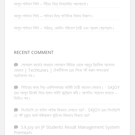
আসুন পাইথন শিখি – স্ট্রিং নিয়ে বিস্তারিত আলোচনা।
আসুন পাইথন শিখি – পাইথন দিয়ে গাণিতিক হিসাব নিকাশ।
আসুন পাইথন শিখি – পরিচয়, কোডিং পরিবেশ তৈরী এবং প্রথম প্রোগ্রাম।
RECENT COMMENT
সোস্যাল কার্ডের মাধ্যমে সোস্যাল মিডিয়া থেকে প্রচুর ট্রাফিক আনবেন
যেভাবে | Techtunes | টেকটিউনস
on
লিংক শর্ট করুন পাসওয়ার্ড
প্রটেকশন সহ।
গিটারের জন্য প্রি-এমপ্লিফায়ার সার্কিট তৈরী করবেন যেভাবে। - SKJOY
on
আসুন রিমোট দিয়ে ফ্যান লাইট কন্ট্রোল করি। আপনিও পারবেন বানাতে –
ভিডিও সহ।
পিএইচপি তে ফাইল সাইজ কিভাবে দেখাতে হয়? - SKJOY
on
পিএইচপি
তে শর্ট হ্যান্ড ফর্মে লজিক্যাল কন্ডিশন কিভাবে লিখতে হয়?
S.k.joy
on
JP Students Result Management System
Premium