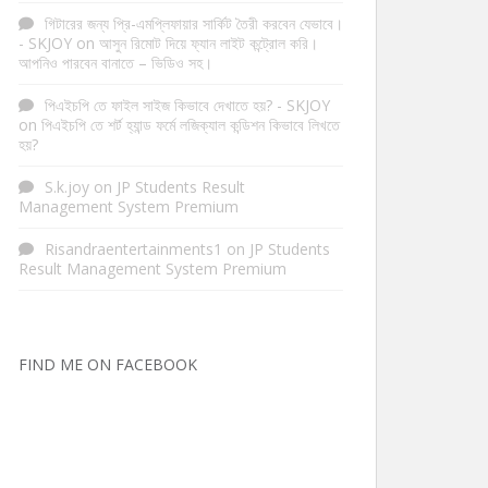
গিটারের জন্য প্রি-এমপ্লিফায়ার সার্কিট তৈরী করবেন যেভাবে।
- SKJOY
on
আসুন রিমোট দিয়ে ফ্যান লাইট কন্ট্রোল করি।
আপনিও পারবেন বানাতে – ভিডিও সহ।
পিএইচপি তে ফাইল সাইজ কিভাবে দেখাতে হয়? - SKJOY
on
পিএইচপি তে শর্ট হ্যান্ড ফর্মে লজিক্যাল কন্ডিশন কিভাবে লিখতে
হয়?
S.k.joy
on
JP Students Result
Management System Premium
Risandraentertainments1
on
JP Students
Result Management System Premium
FIND ME ON FACEBOOK