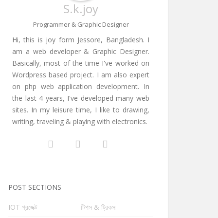
S.k.joy
Programmer & Graphic Designer
Hi, this is joy form Jessore, Bangladesh. I
am a web developer & Graphic Designer.
Basically, most of the time I've worked on
Wordpress based project. I am also expert
on php web application development. In
the last 4 years, I've developed many web
sites. In my leisure time, I like to drawing,
writing, traveling & playing with electronics.
POST SECTIONS
IOT প্রজেক্ট
টিপস & ট্রিকস