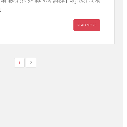
কায় পাচ্ছেন ১৫০ মেগাবাইট থ্রিজি ইন্টারনেট। আসুন জেনে নিই এই
]
READ MORE
1
2