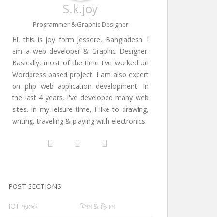
S.k.joy
Programmer & Graphic Designer
Hi, this is joy form Jessore, Bangladesh. I
am a web developer & Graphic Designer.
Basically, most of the time I've worked on
Wordpress based project. I am also expert
on php web application development. In
the last 4 years, I've developed many web
sites. In my leisure time, I like to drawing,
writing, traveling & playing with electronics.
POST SECTIONS
IOT প্রজেক্ট
টিপস & ট্রিকস