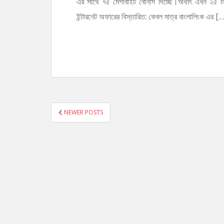
এর সাথে ৭৫ মেগাবাইট বোনাস দিচ্ছে।অর্থাৎ এখন ২৫ টা
ইন্টারনেট অফারের বিস্তারিত: কেবল মাত্র বাংলালিংক এর […
POSTS
NEWER POSTS
PAGINATION