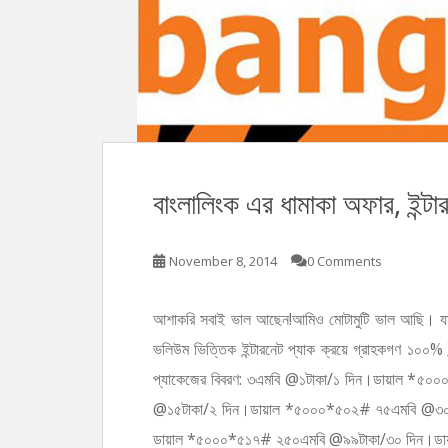
n
t
বাংলালিংক এর ধামাকা অফার, ইন্ট
November 8, 2014
0 Comments
আশাকরি সবাই ভাল আছেন!আমিও মোটামুটি ভাল আছি। যাহ
ভলিউম ভিত্তিক ইন্টারনেট প্যাক ক্রয়ে গ্রাহকগণ ১০০% 
প্যাকেজের বিবরণ: ৩এমবি @১টাকা/১ দিন।ডায়াল *৫
@১৫টাকা/২ দিন।ডায়াল *৫০০০*৫০২# ৭৫এমবি @৩০
ডায়াল *৫০০০*৫১৭# ২৫০এমবি @৯৯টাকা/৩০ দিন।ড