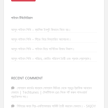
পাইথন টিউটোরিয়াল
আসুন পাইথন শিখি – ব্যাসিক ইনপুট কিভাবে নিতে হয়।
আসুন পাইথন শিখি – স্ট্রিং নিয়ে বিস্তারিত আলোচনা।
আসুন পাইথন শিখি – পাইথন দিয়ে গাণিতিক হিসাব নিকাশ।
আসুন পাইথন শিখি – পরিচয়, কোডিং পরিবেশ তৈরী এবং প্রথম প্রোগ্রাম।
RECENT COMMENT
সোস্যাল কার্ডের মাধ্যমে সোস্যাল মিডিয়া থেকে প্রচুর ট্রাফিক আনবেন
যেভাবে | Techtunes | টেকটিউনস
on
লিংক শর্ট করুন পাসওয়ার্ড
প্রটেকশন সহ।
গিটারের জন্য প্রি-এমপ্লিফায়ার সার্কিট তৈরী করবেন যেভাবে। - SKJOY