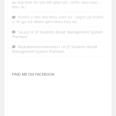
on
আসুন রিমোট দিয়ে ফ্যান লাইট কন্ট্রোল করি। আপনিও পারবেন বানাতে –
ভিডিও সহ।
পিএইচপি তে ফাইল সাইজ কিভাবে দেখাতে হয়? - SKJOY
on
পিএইচপি
তে শর্ট হ্যান্ড ফর্মে লজিক্যাল কন্ডিশন কিভাবে লিখতে হয়?
S.k.joy
on
JP Students Result Management System
Premium
Risandraentertainments1
on
JP Students Result
Management System Premium
FIND ME ON FACEBOOK