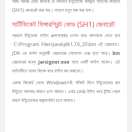
আজ আমরা এটায় জানবো যে কিভাবে উইন্ডোজে কমাইন্ড লাইনের মাধ্যমে
(SH1) জেনারেট করা যায়। তাহলে চলুন শুরু করা যাক।
সার্টিফিকেট ফিঙ্গারপ্রিন্ট কোড (SH1) জেনারেট
প্রথমে উইন্ডোজ ফাইল এক্সপ্লোরার ওপেন করে আপনাকে যেতে হবে
C:\Program Files\Java\jdk1.7.0_25\bin এই ফোল্ডারে।
JDK এর ভার্সন অনুযায়ী ফোল্ডারের লোকেশন চেঞ্জ হতে পারে।
bin
ফোল্ডারের মধ্যে
jarsigner.exe
নামে একটি ফাইল পাবেন। এই
ফাইলটিতে ডাবল ক্লিক করে ফাইল রান করাবেন।
এরপর কিবোর্ড থেকে Windows+R শর্টকাট দিলে উইন্ডোজের রান
উইন্ডো আপনার সামনে চলে আসবে। এবার cmb টাইপ করে ইন্টার প্রেস
করলে উইন্ডোজের কমান্ডলাইন চলে আসবে।