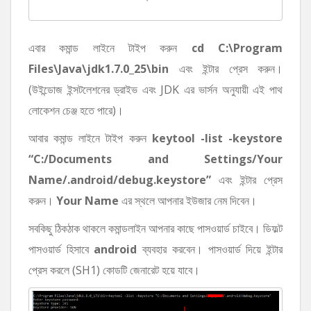
এবার কমান্ড লাইনে টাইপ করুন
cd C:\Program
Files\Java\jdk1.7.0_25\bin
এবং ইন্টার প্রেস করুন।
(উইন্ডোজ ইন্সটলেশনের ড্রাইভ এবং JDK এর ভার্সন অনুযায়ী এই পাথ
লোকেশন চেঞ্জ হতে পারে)।
আবার কমান্ড লাইনে টাইপ করুন
keytool -list -keystore
“C:/Documents and Settings/Your
Name/.android/debug.keystore”
এবং ইন্টার প্রেস
করুন।
Your Name
এর স্থলে আপনার ইউজার নেম দিবেন।
সবকিছু ঠিকঠাক থাকলে কমান্ডলাইন আপনার কাছে পাসওয়ার্ড চাইবে। ডিফল্ট
পাসওয়ার্ড হিসাবে
android
ব্যবহার করবেন। পাসওয়ার্ড দিয়ে ইন্টার
প্রেস করলে (SH1) কোডটি জেনারেট হয়ে যাবে।