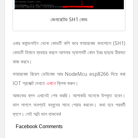
জেনারেটেড SH1 কোড
এবার কমান্ডলাইন থেকে কোডটি কপি করে ফায়ারবেজ কনসোলে (SH1)
কোডটি হিসাবে ব্যবহার করলে আপনার অ্যাপসটি কোন ইরর ছাড়ায় ঠিকমত
কাজ করবে।
ফায়ারবেজ রিয়েল ডেটাবেজ আর NodeMcu esp8266 দিয়ে করা
IOT প্রজেক্ট দেখতে
এখানে
ক্লিক করুন।
আজকের ব্লগ এখানেই শেষ করছি। আশাকরি অনেকে উপকৃত হবেন।
ভাল লাগলে অবশ্যই বন্ধুদের সাথে শেয়ার করবেন। কথা হবে পরবর্তী
ব্লগে। সেই অব্দি ভাল থাকবেন!
Facebook Comments