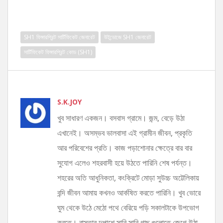
SH1 ফিঙ্গারপ্রিন্ট সার্টিফিকেট জেনারেট
উইন্ডোজে SH1 জেনারেট
সার্টিফিকেট ফিঙ্গারপ্রিন্ট কোড (SH1)
S.K.JOY
খুব সাধারণ একজন। বসবাস গ্রামে। জন্ম, বেড়ে উঠা
এখানেই। অসম্ভব ভালবাসা এই গ্রামীন জীবন, প্রকৃতি
আর পরিবেশের প্রতি। কাজ পড়াশোনার ক্ষেত্রে বার বার
সুযোগ এলেও শহরবাসী হয়ে উঠতে পারিনি শেষ পর্যন্ত।
শহরের অতি আধুনিকতা, কংক্রিটে মোড়া সুউচ্চ অট্টেলিকায়
বন্দি জীবন আমায় কখনও আর্কষিত করতে পারিনি। খুব ভোরে
ঘুম থেকে উঠে মেঠো পথে বেরিয়ে পড়ি সকালটাকে উপভোগ
করতে। রাস্তার দুপাশে সারি সারি গাছ গুলোতে জেগে উঠা